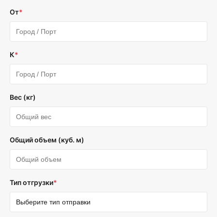
От
*
К
*
Вес (кг)
Общий объем (куб. м)
Тип отгрузки
*