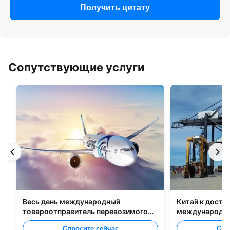
Получить цитату
Сопутствующие услуги
Весь день международный
Китай к доста
товароотправитель перевозимого
международно
самолетами груза от Китая к Маниле
Спросите сейчас
Спр