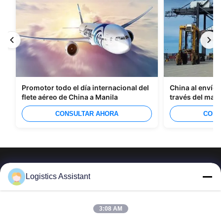
Promotor todo el día internacional del
China al envío 
flete aéreo de China a Manila
través del mar
CONSULTAR AHORA
CONS
Logistics Assistant
Elíjanos y nunca nos olvidarán
3:08 AM