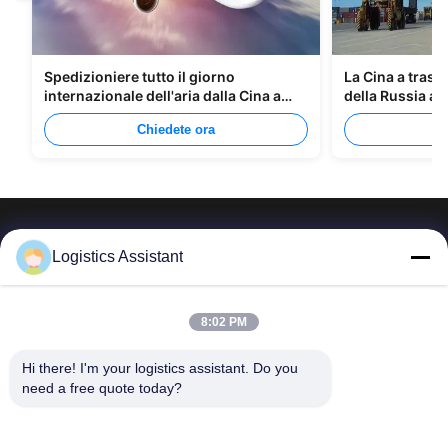
Spedizioniere tutto il giorno
La Cina a trasp
internazionale dell'aria dalla Cina a
della Russia at
Manila
Chiedete ora
C
Logistics Assistant
Sceglici e non ci dimenticherai mai.
8:02 PM
Hi there! I'm your logistics assistant. Do you 
Collegamenti
Contattaci
need a free quote today?
rapidi
E-mail:
logisticte@maoyt.com