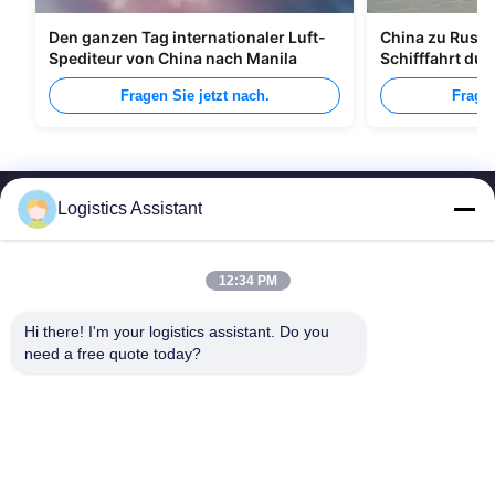
Den ganzen Tag internationaler Luft-
China zu Russl
Spediteur von China nach Manila
Schifffahrt du
Fragen Sie jetzt nach.
Fragen
Logistics Assistant
12:34 PM
Wähle uns und du wirst uns nie vergessen.
Hi there! I'm your logistics assistant. Do you 
need a free quote today?
Schnelle Links
Kontaktieren Sie uns
Zu Hause
E-Mail:
logisticte@maoyt.com
Dienstleistungen
Tel.:
0086-400 112 6656-11