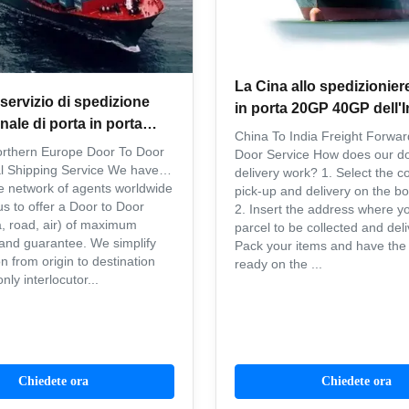
La Cina allo spedizioniere
servizio di spedizione
in porta 20GP 40GP dell'I
nale di porta in porta
il giorno
China To India Freight Forwa
dizioniere dell'Europa
orthern Europe Door To Door
Door Service How does our do
nale
al Shipping Service We have
delivery work? 1. Select the co
e network of agents worldwide
pick-up and delivery on the bo
us to offer a Door to Door
2. Insert the address where y
a, road, air) of maximum
parcel to be collected and deli
and guarantee. We simplify
Pack your items and have th
n from origin to destination
ready on the ...
nly interlocutor...
Chiedete ora
Chiedete ora