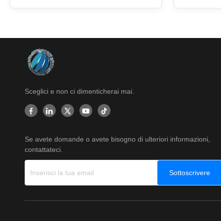
providing s
costs. Service provided 1. ...
border cross
and China 
Sceglici e non ci dimenticherai mai.
Se avete domande o avete bisogno di ulteriori informazioni,
contattateci.
Sottoscrivere