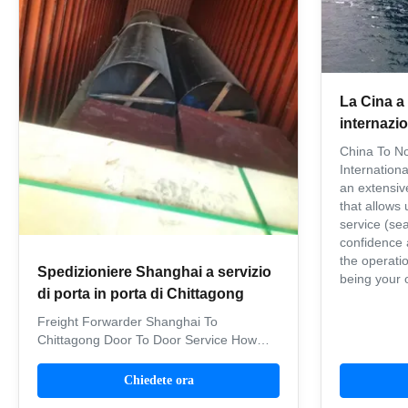
La Cina a 
internazio
dello spe
China To N
settentrio
Internation
an extensiv
that allows 
service (se
confidence 
the operatio
Spedizioniere Shanghai a servizio
being your o
di porta in porta di Chittagong
Freight Forwarder Shanghai To
Chittagong Door To Door Service How
does our door-to-door delivery work? 1.
Insert the address where you want the
Chiedete ora
cargo to be collected and delivered. 2.