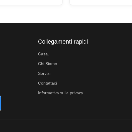
or loss. 3. Lower costs. Serv
wift and easy access to key
Shipping from China to ...
ings, international airports
consumers. Reduce ...
Collegamenti rapidi
Casa.
Chi Siamo
Servizi
Contattaci
Informativa sulla privacy