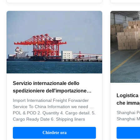
Pack your items and have the package
ready on the scheduled date 3. The
courier will collect it and deliver exactly ...
Servizio internazionale dello
spedizioniere dell'importazione
Logistica
dell'esportazione dello
Import International Freight Forwarder
che immag
spedizioniere in Cina
Service To China Information we need 1.
immagaz
Shanghai Po
POL & POD 2. Quantity 4. Cargo detail. 5.
DELL'OR
Shanghai Me
Cargo Ready Date 6. Shipping liners
warehouse l
request Why choose us? 1. Reduced
Unitd States
controls, as unit loads are sealed. 2.
Chiedete ora
changing cu
Lower chance of theft or loss. 3. Lower