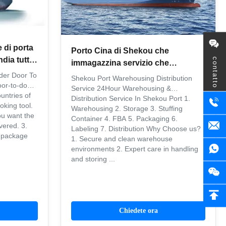
 di porta
Porto Cina di Shekou che
ndia tutto
contatto
immagazzina servizio che
immagazzina servizio di
rder Door To
Shekou Port Warehousing Distribution
or-to-door
distribuzione 24 ore
Service 24Hour Warehousing &
untries of
Distribution Service In Shekou Port 1.
oking tool.
Warehousing 2. Storage 3. Stuffing
ou want the
Container 4. FBA 5. Packaging 6.
vered. 3.
Labeling 7. Distribution Why Choose us?
e package
1. Secure and clean warehouse
environments 2. Expert care in handling
and storing ...
Chiedete ora