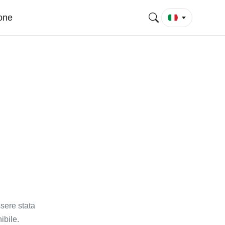
ione
sere stata
bile.