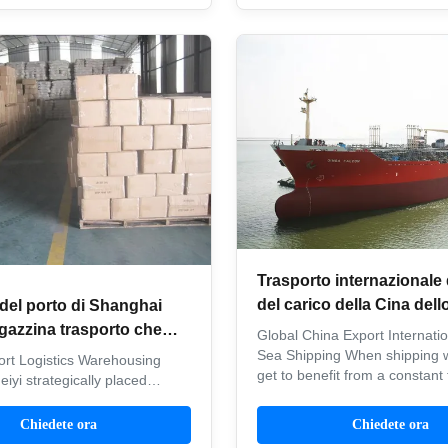
Trasporto internazionale
del carico della Cina dell
 del porto di Shanghai
spedizioniere dell'import
azzina trasporto che
Global China Export Internati
globale dell'esportazione
zina CATENA
Sea Shipping When shipping w
rt Logistics Warehousing
get to benefit from a constant 
OLOGIO/EXW/CIF
iyi strategically placed
throughout the whole process
ocations in Shanghai and the
choose us? 1. Reduced control
 will ease your constantly
Chiedete ora
Chiedete ora
loads are sealed. 2. Lower cha
stomer expectations,