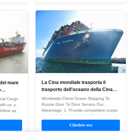
La Cina mondiale trasporta il
 del mare
trasporto dell'oceano della Cina
o
del trasporto in Russia di porta in
azione
Worldwide China Ocean Shipping To
onal Cargo
porta
Russia Door To Door Service Our
ith us, you
Advantage: 1. Provide competitive ocean
follow up
and air freight rates from China to
. Why
worldwide. 2. Charge shippers a
s, as unit
Chiedete ora
competitive local fee under FOB terms to
nce of theft