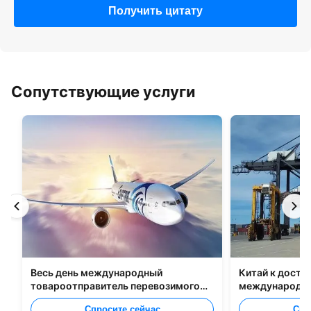
Получить цитату
Сопутствующие услуги
Весь день международный
Китай к доста
товароотправитель перевозимого
международно
самолетами груза от Китая к Маниле
Спросите сейчас
Спр