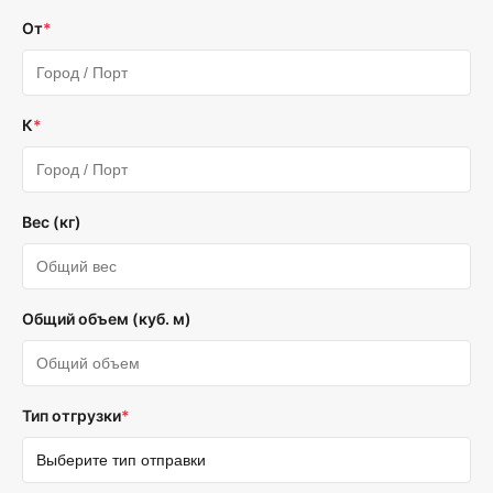
От
*
К
*
Вес (кг)
Общий объем (куб. м)
Тип отгрузки
*