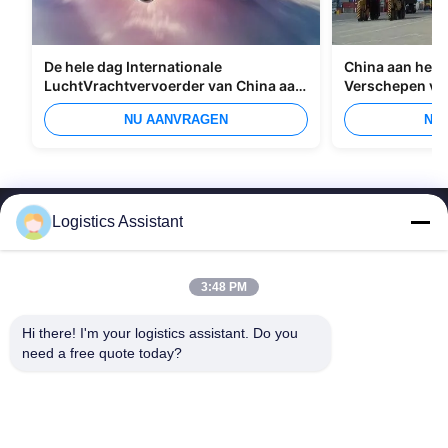
De hele dag Internationale
China aan het I
LuchtVrachtvervoerder van China aan
Verschepen va
Manilla
Overzees
NU AANVRAGEN
NU
Logistics Assistant
3:48 PM
Kies ons en je zult ons nooit vergeten
Hi there! I'm your logistics assistant. Do you 
need a free quote today?
Snelle links
Neem contact met ons op
Thuis
E-mail:
logisticte@maoyt.com
Diensten
Telefoon:
0086-400 112 6656-11