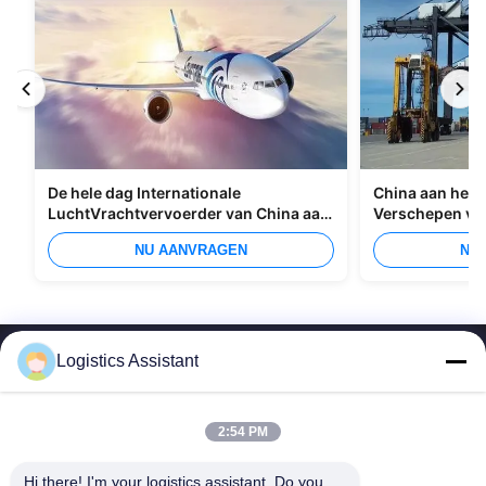
De hele dag Internationale
China aan het I
LuchtVrachtvervoerder van China aan
Verschepen va
Manilla
Overzees
NU AANVRAGEN
NU
Logistics Assistant
2:54 PM
Kies ons en je zult ons nooit vergeten
Hi there! I'm your logistics assistant. Do you 