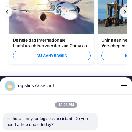
De hele dag Internationale
China aan het I
LuchtVrachtvervoerder van China aan
Verschepen va
Manilla
Overzees
NU AANVRAGEN
NU
Logistics Assistant
12:38 PM
Kies ons en je zult ons nooit vergeten
Hi there! I'm your logistics assistant. Do you 
need a free quote today?
Snelle links
Neem contact met ons op