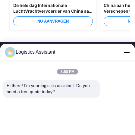
De hele dag Internationale
China aan het I
LuchtVrachtvervoerder van China aan
Verschepen va
Manilla
Overzees
NU AANVRAGEN
NU
Logistics Assistant
3:58 PM
Kies ons en je zult ons nooit vergeten
Hi there! I'm your logistics assistant. Do you 
need a free quote today?
Snelle links
Neem contact met ons op
Thuis
E-mail:
logisticte@maoyt.com
Diensten
Telefoon:
0086-400 112 6656-11
Over Ons
Volg ons.