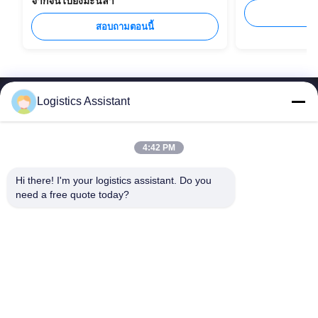
จากจีนไปยังมะนิลา
ส
สอบถามตอนนี้
Logistics Assistant
4:42 PM
เลือกเรา แล้วคุณจะไม่มีวันลืมเรา
Hi there! I'm your logistics assistant. Do you 
need a free quote today?
ลิงค์เร็ว
ติดต่อเรา
หน้าแรก
อีเมล:
logisticte@maoyt.com
บริการ
โทร:
0086-400 112 6656-11
เกี่ยวกับเรา
ตามเรามา
ข่าว