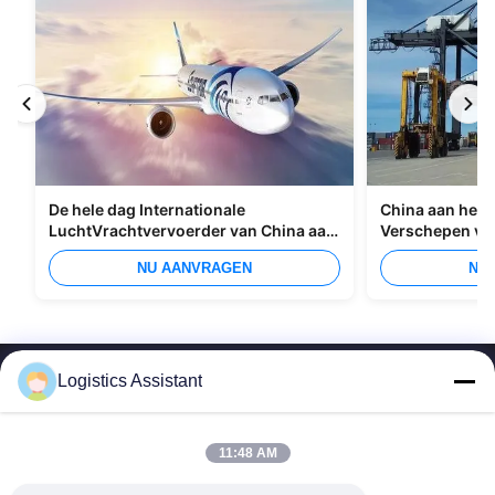
De hele dag Internationale
China aan het I
LuchtVrachtvervoerder van China aan
Verschepen va
Manilla
Overzees
NU AANVRAGEN
NU
Logistics Assistant
11:48 AM
Kies ons en je zult ons nooit vergeten