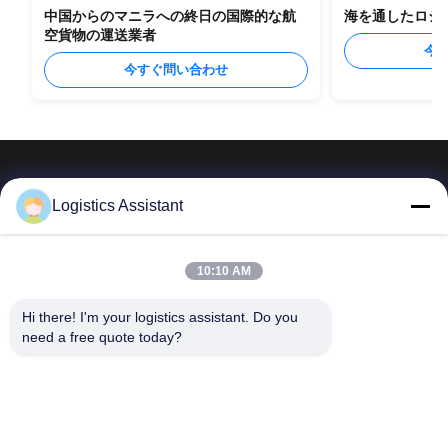
中国からのマニラへの終日の国際的な航
海を通したロシ
空貨物の運送業者
今
今すぐ問い合わせ
Logistics Assistant
私たちを選べば、決して忘れられない体験を
10:10 AM
Hi there! I'm your logistics assistant. Do you 
簡単なリンク
連絡 ください
need a free quote today?
ホーム
メール:
logisticte@maoyt.com
サービス
テレ:
0086-400 112 6656-11
わたしたち に つい
私たちをフォローしてくださ