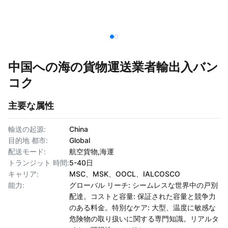
中国への海の貨物運送業者輸出入バン
コク
主要な属性
輸送の起源:
China
目的地 都市:
Global
配送モード:
航空貨物,海運
トランジット 時間:
5-40日
キャリア:
MSC、MSK、OOCL、IALCOSCO
能力:
グローバル リーチ: シームレスな世界中の戸別
配達。コストと容量: 保証された容量と競争力
のある料金。特別なケア: 大型、温度に敏感な
危険物の取り扱いに関する専門知識。リアルタ