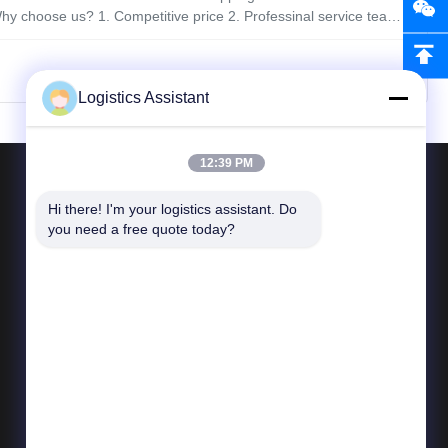
 choose us? 1. Competitive price 2. Professinal service team
need 1. POL & POD 2. Quantity 3. Trade term, FOB or EXW 4.
ier has no
Logistics Assistant
12:39 PM
Neem contact met ons op
Hi there! I'm your logistics assistant. Do 
you need a free quote today?
Telefoon 86--400 112 6656-11
E-mail
logisticte@maoyt.com
Voeg toe: Zaal 416, No.5588 Cao An
Road, Jiading-District Shanghai, 200001 de
VRC.