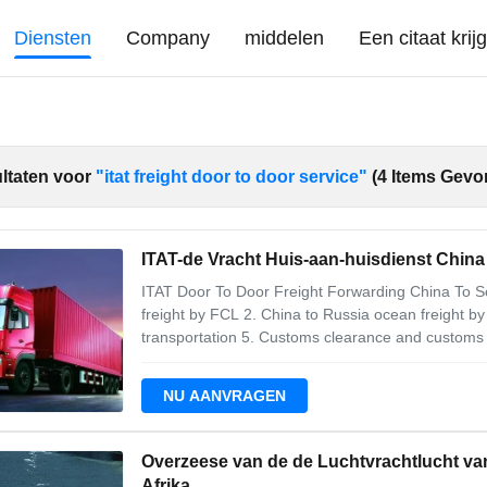
Diensten
Company
middelen
Een citaat krij
ltaten voor
"itat freight door to door service"
(4 Items Gevo
ITAT-de Vracht Huis-aan-huisdienst China
ITAT Door To Door Freight Forwarding China To So
freight by FCL 2. China to Russia ocean freight by 
transportation 5. Customs clearance and customs d
service Service range: 1. Ocean freight and Shipp
local port; 3. Land trailer
NU AANVRAGEN
Overzeese van de de Luchtvrachtlucht va
Afrika