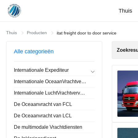
Thuis
Thuis
Producten
itat freight door to door service
Zoekresu
Alle categorieën
Internationale Expediteur
Forwarder de de Uitvoerinvoer
Internationale OceaanVrachtvervoerder
Huis-aan-huisforwarder
De Opslaande Dienst van China
Internationale LuchtVrachtvervoerder
De Oceaanvracht van FCL
De Oceaanvracht van LCL
De multimodale Vrachtdiensten