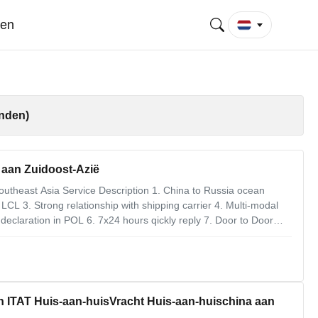
gen
nden)
 aan Zuidoost-Azië
utheast Asia Service Description 1. China to Russia ocean
LCL 3. Strong relationship with shipping carrier 4. Multi-modal
eclaration in POL 6. 7x24 hours qickly reply 7. Door to Door
ing freight to South Asia; 2. Warehousing & LCL service in China
n ITAT Huis-aan-huisVracht Huis-aan-huischina aan