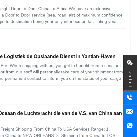
reight Door To Door China To Africa We have an extensive
r a Door to Door service (sea, road, air) of maximum confidence
 to destination being your only interlocutor, facilitating your
 costs at origin, from warehouse to Port / Airport 2. Local and
de Logistiek de Opslaande Dienst in Yantian-Haven
Port When shipping with us, you get to benefit from a constant
r from our staff will personally take care of your shipment from
contact
and permanent contact to inform you on the status of your cargo
ription 1. Waresousing 2. Distribution 3. Packaging 4. Re-
Oceaan de Luchtvracht die van de V.S. van China aan
 Freight Shipping From China To USA Services Range: 1.
rom China to NEW ORLEANS. 3. Shipping from China to LOS