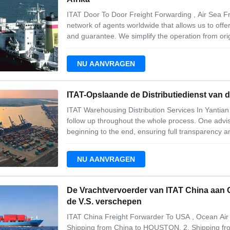
ITAT Door To Door Freight Forwarding , Air Sea F
network of agents worldwide that allows us to offe
and guarantee. We simplify the operation from origin
cargo tracking at all times 1. Round transportation
cargo handling expenses at
NU AANVRAGEN
ITAT-Opslaande de Distributiedienst van 
ITAT Warehousing Distribution Services In Yantian 
follow up throughout the whole process. One adviso
beginning to the end, ensuring full transparency 
at every single stage of the process. Service Desc
Labeling 5. Bonded Warehouse
NU AANVRAGEN
De Vrachtvervoerder van ITAT China aan 
de V.S. verschepen
ITAT China Freight Forwarder To USA , Ocean Air
Shipping from China to HOUSTON. 2. Shipping f