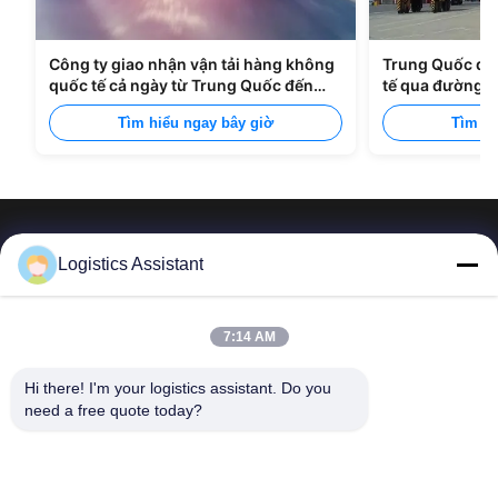
Công ty giao nhận vận tải hàng không
Trung Quốc đế
quốc tế cả ngày từ Trung Quốc đến
tế qua đường b
Manila
Tìm hiểu ngay bây giờ
Tìm hi
Logistics Assistant
Hãy chọn chúng tôi và bạn sẽ không bao giờ quên
7:14 AM
chúng tôi.
Hi there! I'm your logistics assistant. Do you 
need a free quote today?
Liên kết nhanh
Liên hệ
Trang chủ
E-mail:
logisticte@maoyt.com