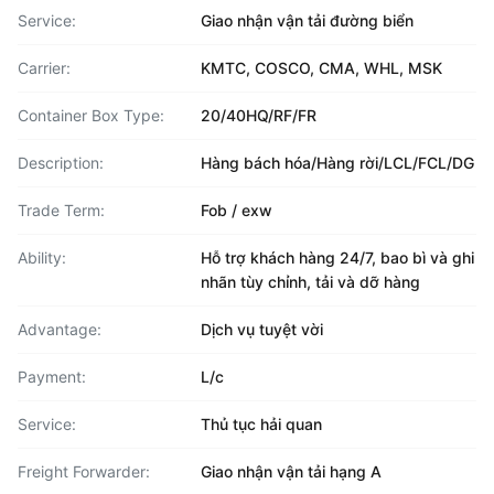
Service:
Giao nhận vận tải đường biển
Carrier:
KMTC, COSCO, CMA, WHL, MSK
Container Box Type:
20/40HQ/RF/FR
Description:
Hàng bách hóa/Hàng rời/LCL/FCL/DG
Trade Term:
Fob / exw
Ability:
Hỗ trợ khách hàng 24/7, bao bì và ghi
nhãn tùy chỉnh, tải và dỡ hàng
Advantage:
Dịch vụ tuyệt vời
Payment:
L/c
Service:
Thủ tục hải quan
Freight Forwarder:
Giao nhận vận tải hạng A