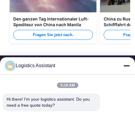
Den ganzen Tag internationaler Luft-
China zu Russl
Spediteur von China nach Manila
Schifffahrt du
Fragen Sie jetzt nach.
Fragen
Logistics Assistant
5:19 AM
Wähle uns und du wirst uns nie vergessen.
Hi there! I'm your logistics assistant. Do you 
need a free quote today?
Schnelle Links
Kontaktieren Sie uns
Zu Hause
E-Mail:
logisticte@maoyt.com
Dienstleistungen
Tel.:
0086-400 112 6656-11