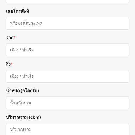
เลขโทรศัพท์
จาก
*
ถึง
*
น้ำหนัก (กิโลกรัม)
ปริมาณรวม (cbm)