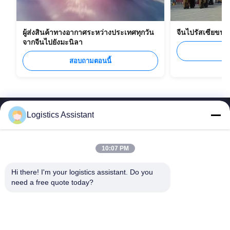
ผู้ส่งสินค้าทางอากาศระหว่างประเทศทุกวัน
จีนไปรัสเซียขน
จากจีนไปยังมะนิลา
ส
สอบถามตอนนี้
Logistics Assistant
10:07 PM
เลือกเรา แล้วคุณจะไม่มีวันลืมเรา
Hi there! I'm your logistics assistant. Do you 
need a free quote today?
ลิงค์เร็ว
ติดต่อเรา
หน้าแรก
อีเมล:
logisticte@maoyt.com