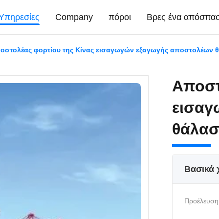
Υπηρεσίες
Company
πόροι
Βρες ένα απόσπα
οστολέας φορτίου της Κίνας εισαγωγών εξαγωγής αποστολέων θ
Αποστ
εισαγ
θάλασ
Βασικά 
Προέλευση