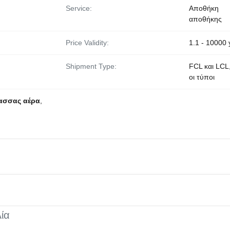
Service:
Αποθήκη
αποθήκης
Price Validity:
1.1 - 10000 
Shipment Type:
FCL και LCL,
οι τύποι
λασσας αέρα
,
ία