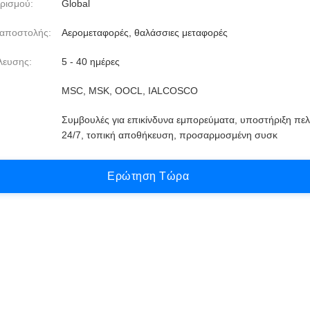
ρισμού:
Global
 αποστολής:
Αερομεταφορές, θαλάσσιες μεταφορές
λευσης:
5 - 40 ημέρες
MSC, MSK, OOCL, IALCOSCO
Συμβουλές για επικίνδυνα εμπορεύματα, υποστήριξη πε
24/7, τοπική αποθήκευση, προσαρμοσμένη συσκ
Ε
ρ
ώ
τ
η
σ
η
Τ
ώ
ρ
α