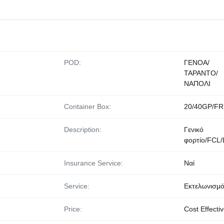
POD:
ΓΕΝΟΑ/
ΤΑΡΑΝΤΟ/
ΝΑΠΟΛΙ
Container Box:
20/40GP/FR
Description:
Γενικό
φορτίο/FCL
Insurance Service:
Ναί
Service:
Εκτελωνισμ
Price:
Cost Effecti