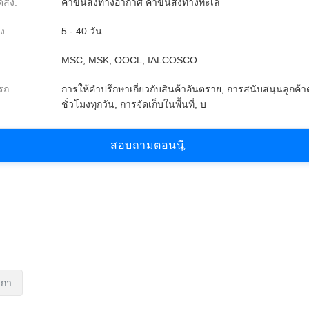
ส่ง:
ค่าขนส่งทางอากาศ ค่าขนส่งทางทะเล
ง:
5 - 40 วัน
MSC, MSK, OOCL, IALCOSCO
รถ:
การให้คำปรึกษาเกี่ยวกับสินค้าอันตราย, การสนับสนุนลูกค้
ชั่วโมงทุกวัน, การจัดเก็บในพื้นที่, บ
ส
อ
บ
ถ
า
ม
ต
อ
น
น
ิกา