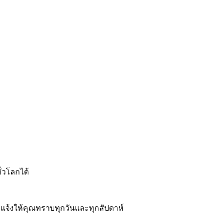
ั่วโลกได้
ะแจ้งให้คุณทราบทุกวันและทุกสัปดาห์