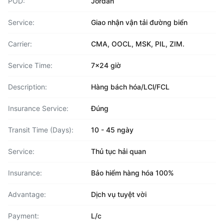
POD:
Jordan
Service:
Giao nhận vận tải đường biển
Carrier:
CMA, OOCL, MSK, PIL, ZIM.
Service Time:
7x24 giờ
Description:
Hàng bách hóa/LCl/FCL
Insurance Service:
Đúng
Transit Time (Days):
10 - 45 ngày
Service:
Thủ tục hải quan
Insurance:
Bảo hiểm hàng hóa 100%
Advantage:
Dịch vụ tuyệt vời
Payment:
L/c