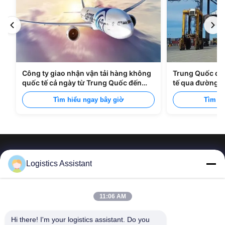
Công ty giao nhận vận tải hàng không
Trung Quốc đế
quốc tế cả ngày từ Trung Quốc đến
tế qua đường b
Manila
Tìm hiểu ngay bây giờ
Tìm hi
Logistics Assistant
Hãy chọn chúng tôi và bạn sẽ không bao giờ quên
11:06 AM
chúng tôi.
Hi there! I'm your logistics assistant. Do you 