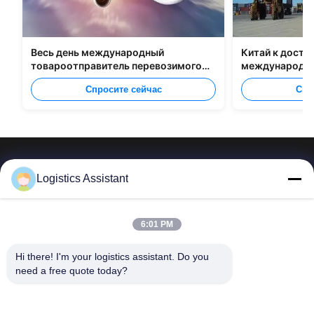
Весь день международный
Китай к доста
товароотправитель перевозимого
международно
самолетами груза от Китая к Маниле
Спросите сейчас
Спр
Logistics Assistant
Выберите нас и вы никогда не забудете нас.
6:01 PM
Hi there! I'm your logistics assistant. Do you 
Быстрые
Свяжитесь с нами
need a free quote today?
ссылки
Электронная почта:
logisticte@maoyt.com