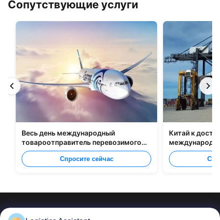
Сопутствующие услуги
Весь день международный
Китай к доста
товароотправитель перевозимого
международно
самолетами груза от Китая к Маниле
Спросите сейчас
Спр