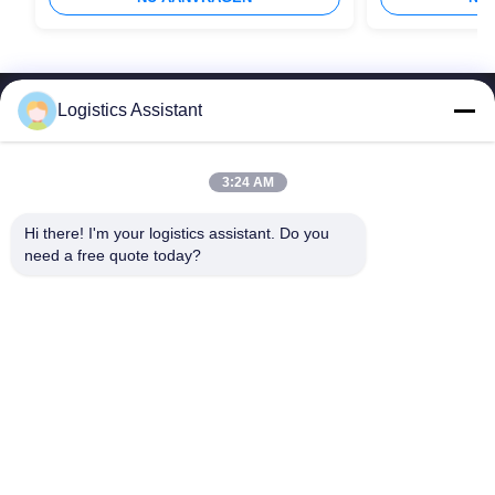
Logistics Assistant
3:24 AM
Kies ons en je zult ons nooit vergeten
Hi there! I'm your logistics assistant. Do you 
need a free quote today?
Snelle links
Neem contact met ons op
Thuis
E-mail:
logisticte@maoyt.com
Diensten
Telefoon:
0086-400 112 6656-11
Over Ons
Volg ons.
Nieuws
Gevallen