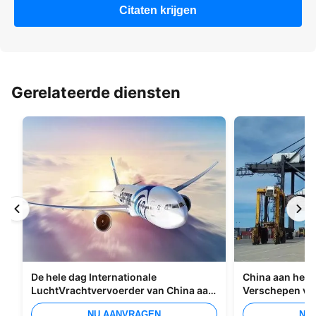
Citaten krijgen
Gerelateerde diensten
De hele dag Internationale
China aan het I
LuchtVrachtvervoerder van China aan
Verschepen va
Manilla
Overzees
NU AANVRAGEN
NU