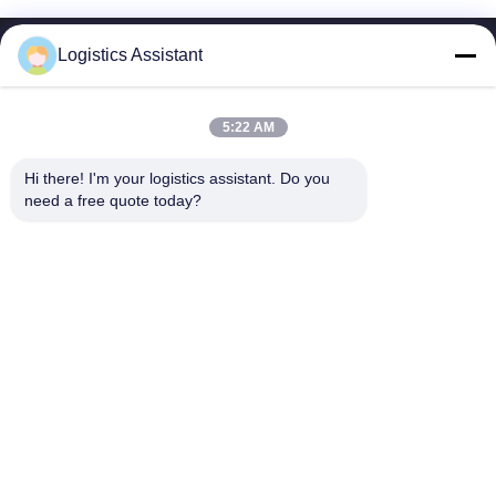
Logistics Assistant
5:22 AM
Kies ons en je zult ons nooit vergeten
Hi there! I'm your logistics assistant. Do you 
need a free quote today?
Snelle links
Neem contact met ons op
Thuis
E-mail:
logisticte@maoyt.com
Diensten
Telefoon:
0086-400 112 6656-11
Over Ons
Volg ons.
Nieuws
Gevallen