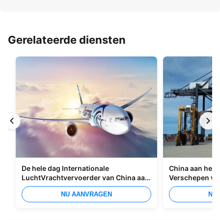
Gerelateerde diensten
De hele dag Internationale
China aan het I
LuchtVrachtvervoerder van China aan
Verschepen va
Manilla
Overzees
NU AANVRAGEN
NU