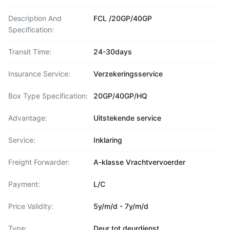
Description And
FCL /20GP/40GP
Specification:
Transit Time:
24-30days
Insurance Service:
Verzekeringsservice
Box Type Specification:
20GP/40GP/HQ
Advantage:
Uitstekende service
Service:
Inklaring
Freight Forwarder:
A-klasse Vrachtvervoerder
Payment:
L/C
Price Validity:
5y/m/d - 7y/m/d
Type:
Deur tot deurdienst