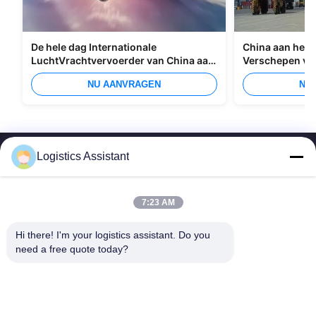
De hele dag Internationale
China aan het I
LuchtVrachtvervoerder van China aan
Verschepen va
Manilla
Overzees
NU AANVRAGEN
NU
Logistics Assistant
7:23 AM
Kies ons en je zult ons nooit vergeten
Hi there! I'm your logistics assistant. Do you 
need a free quote today?
Snelle links
Neem contact met ons op
Thuis
E-mail:
logisticte@maoyt.com
Diensten
Telefoon:
0086-400 112 6656-11