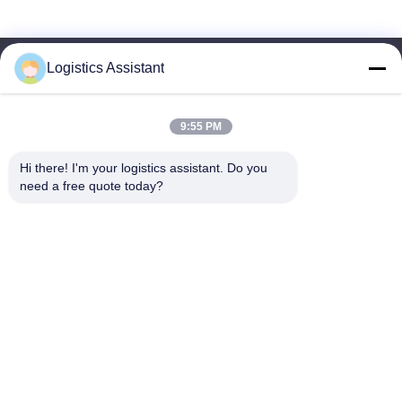
Logistics Assistant
9:55 PM
Kies ons en je zult ons nooit vergeten
Hi there! I'm your logistics assistant. Do you 
need a free quote today?
Snelle links
Neem contact met ons op
Thuis
E-mail:
logisticte@maoyt.com
Diensten
Telefoon:
0086-400 112 6656-11
Over Ons
Volg ons.
Nieuws
Gevallen