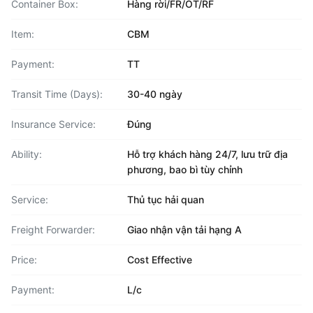
Container Box:
Hàng rời/FR/OT/RF
Item:
CBM
Payment:
TT
Transit Time (Days):
30-40 ngày
Insurance Service:
Đúng
Ability:
Hỗ trợ khách hàng 24/7, lưu trữ địa
phương, bao bì tùy chỉnh
Service:
Thủ tục hải quan
Freight Forwarder:
Giao nhận vận tải hạng A
Price:
Cost Effective
Payment:
L/c