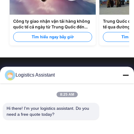
Công ty giao nhận vận tải hàng không
Trung Quốc đế
quốc tế cả ngày từ Trung Quốc đến
tế qua đường b
Manila
Tìm hiểu ngay bây giờ
Tìm hi
Logistics Assistant
Hãy chọn chúng tôi và bạn sẽ không bao giờ quên
8:25 AM
chúng tôi.
Hi there! I'm your logistics assistant. Do you 
need a free quote today?
Liên kết nhanh
Liên hệ
Trang chủ
E-mail:
logisticte@maoyt.com