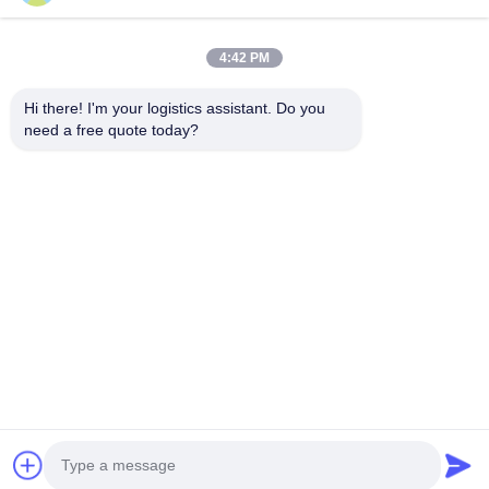
4:42 PM
Choisissez-nous et vous ne nous oublierez jamais
Hi there! I'm your logistics assistant. Do you 
need a free quote today?
Liens rapides
Nous contacter
À la maison
E-mail:
logisticte@maoyt.com
Services
Tél:
0086-400 112 6656-11
À propos de nous
Suivez-nous!
Nouvelles
Les affaires
© 2026 SHANGHAI TOP WAY INTERNATIONAL TRANSPORT CO.,LTD. All
Rights Reserved.