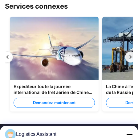
Services connexes
Expéditeur toute la journée
La Chine à l'ex
international de fret aérien de Chine
de la Russie pa
vers Manille
Demandez maintenant
Deman
Logistics Assistant