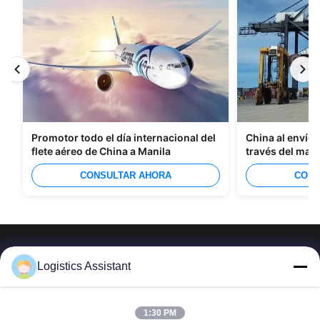
Promotor todo el día internacional del
China al envío 
flete aéreo de China a Manila
través del mar
CONSULTAR AHORA
CONS
Logistics Assistant
Elíjanos y nunca nos olvidarán
1:30 PM