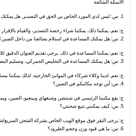
الأسئلة الشائعة
1. س: ليس لدى المورد الخاص بي الحق في التصدير. هل يمكنك مساعدتي في تصدير البضائع؟
ج: نعم، يمكننا ذلك. يمكننا شراء رخصة التصدير، والقيام بالإقرا
2. س: هل يمكنك المساعدة في استلام بضائعنا من داخل الصين؟
ج: نعم، يمكننا المساعدة في ذلك. يرجى تقديم العنوان الدقيق للا
3. س: هل يمكنك المساعدة في التخليص الجمركي، وتسليم البضائع من ميناء الوصول إلى مستودعاتنا؟
ج: نعم. لدينا وكلاء شركاء في الموانئ الخارجية. لذلك يمكننا مسا
4. س: أين توجد مكاتبكم في الصين؟
ج: يقع مكتبنا الرئيسي في شنتشن وشنغهاي ونينغبو، الصين، ويمكن
5. س: كيف يمكنني تتبع شحنتي؟
ج: يرجى النقر فوق موقع الويب الخاص بشركة الشحن السريع/شرك
6. س: ما هي قيود وزن وحجم الطرود؟