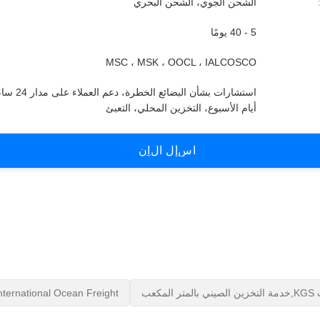
الشحن الجوي، الشحن البحري
5 - 40 يومًا
MSC ، MSK ، OOCL ، IALCOSCO
استشارات بشأن البضائ
أيام الأسبوع، التخزين المحلي، التعبئ
ا
س
أ
ل
ا
ل
آ
ن
عب
ternational Ocean Freight