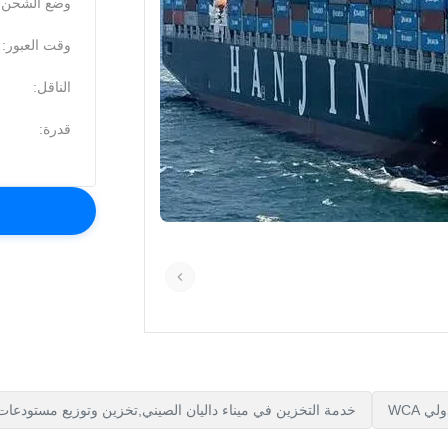
وضع الشحن:
وقت العبور:
الناقل:
قدرة:
خدمة التخزين في ميناء داليان الصيني,تخزين وتوزيع مستودعات KGS,خدمة التخزين الصيني بالمتر المك