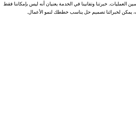
 يعتني بنمذجة شبكتك الحالية والمستقبلية وتحسين العمليات. خبرتنا وتفانينا في الخدمة يعنيان أنه ليس بإمكاننا فقط
، يمكن لخبرائنا تصميم حل يناسب خططك لنمو الأعمال.