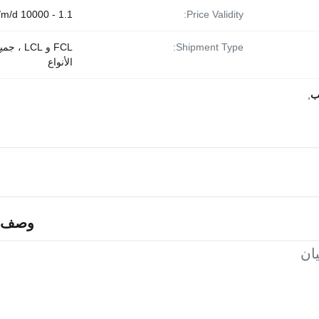
1.1 - 10000 y/m/d
Price Validity:
Shipment Type:
FCL و LCL ، جم
الأنواع
,
وصف ا
يان