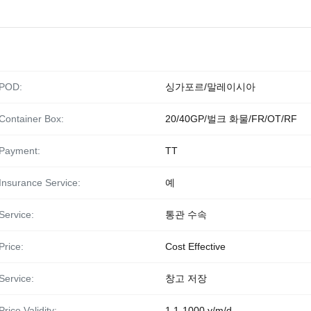
POD:
싱가포르/말레이시아
Container Box:
20/40GP/벌크 화물/FR/OT/RF
Payment:
TT
Insurance Service:
예
Service:
통관 수속
Price:
Cost Effective
Service:
창고 저장
Price Validity:
1.1-1000 y/m/d