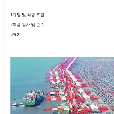
1큐팅 및 최종 조립
2제품 검사 및 준수
3표기