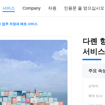
서비스
Company
자원
인용문 을 얻으십시오
고 업무 저장과 배포 서비스
다롄 
서비스
주요 속
선적지:
목적 도시: