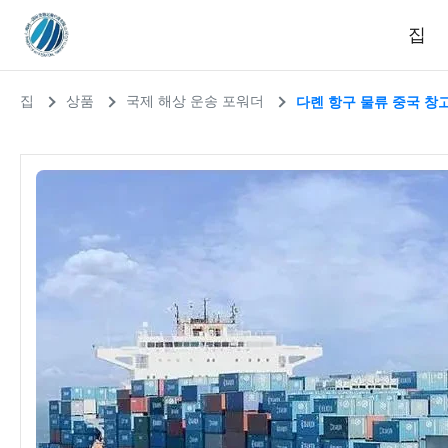
집
집
상품
국제 해상 운송 포워더
다롄 항구 물류 중국 창