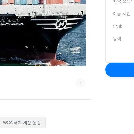
배송 모드:
이동 시간:
담체:
능력:
WCA 국제 해상 운송