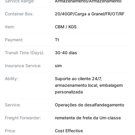
Service Range:
Armazenamento/Armazenamento
Container Box:
20/40GP/Carga a Granel/FR/OT/RF
Item:
CBM / KGS
Payment:
Tt
Transit Time (Days):
30-40 dias
Insurance Service:
sim
Ability:
Suporte ao cliente 24/7,
armazenamento local, embalagem
personalizada
Service:
Operações de desalfandegamento
Freight Forwarder:
remetente de frete da Um-classe
Price:
Cost Effective