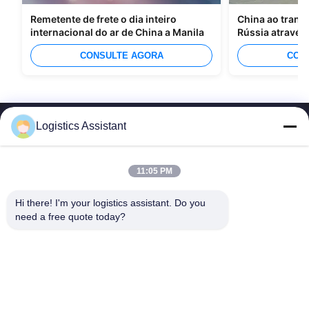
Remetente de frete o dia inteiro
China ao trans
internacional do ar de China a Manila
Rússia através
CONSULTE AGORA
CON
Logistics Assistant
11:05 PM
Escolhe-nos e nunca nos esquecerás.
Hi there! I'm your logistics assistant. Do you 
need a free quote today?
Links rápidos
Contacte-nos
Início
E-mail:
logisticte@maoyt.com
Serviços
Telefone:
0086-400 112 6656-11
Sobre Nós
Segue-nos.