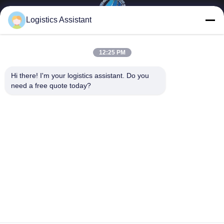
Logistics Assistant
Επέλεξέ μας και δε θα μας ξεχάσεις ποτέ.
12:25 PM
Γρήγοροι
Επικοινωνήστε μαζί
Hi there! I'm your logistics assistant. Do you 
σύνδεσμοι
μας
need a free quote today?
Σπίτι
E-mail:
logisticte@maoyt.com
Υπηρεσίες
Τηλεφώνημα:
0086-400 112
6656-11
Σχετικά με εμάς
Ακολουθήστε μας.
Ειδήσεις
Υποθέσεις