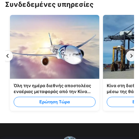
Συνδεδεμένες υπηρεσίες
Όλη την ημέρα διεθνής αποστολέας
Κίνα στη διεθν
εναέριας μεταφοράς από την Κίνα
μέσω της θάλ
στη Μανίλα
Ερώτηση Τώρα
Ερ