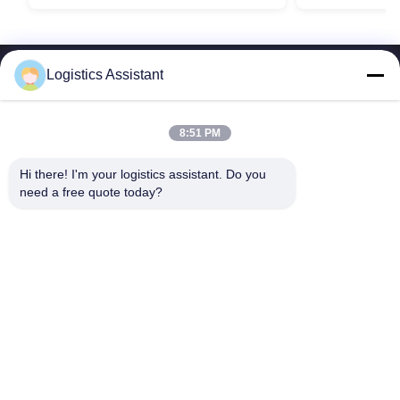
Logistics Assistant
8:51 PM
Wähle uns und du wirst uns nie vergessen.
Hi there! I'm your logistics assistant. Do you 
need a free quote today?
Schnelle Links
Kontaktieren Sie uns
Zu Hause
E-Mail:
logisticte@maoyt.com
Dienstleistungen
Tel.:
0086-400 112 6656-11
Über uns
Folgen Sie uns.
Neuigkeiten
Rechtssachen