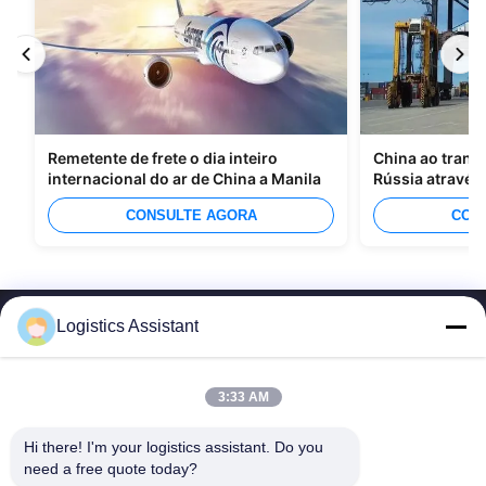
Remetente de frete o dia inteiro
China ao trans
internacional do ar de China a Manila
Rússia através
CONSULTE AGORA
CON
Logistics Assistant
3:33 AM
Escolhe-nos e nunca nos esquecerás.
Hi there! I'm your logistics assistant. Do you 
need a free quote today?