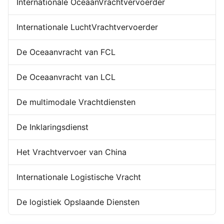
Forwarder de de Uitvoerinvoer
Internationale OceaanVrachtvervoerder
Huis-aan-huisforwarder
De Opslaande Dienst van China
Internationale LuchtVrachtvervoerder
De Oceaanvracht van FCL
De Oceaanvracht van LCL
De multimodale Vrachtdiensten
De Inklaringsdienst
Het Vrachtvervoer van China
Internationale Logistische Vracht
De logistiek Opslaande Diensten