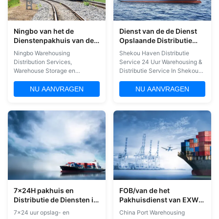
Ningbo van het de
Dienst van de de Dienst
Dienstenpakhuis van de
Opslaande Distributie
Pakhuisdistributie de
van China van de
Ningbo Warehousing
Shekou Haven Distributie
Opslag en de Distributie
Shekouhaven de
Distribution Services,
Service 24 Uur Warehousing &
Opslaande 24 uren
Warehouse Storage en
Distributie Service In Shekou
Distribution Shanghai Top Way
Haven 1. Opslag 2. Bewaring 3.
International Transport team
Container vullen 4. FBA 5.
NU AANVRAGEN
NU AANVRAGEN
van Operations en Solution
Verpakking 6. Etikettering 7.
experts zorgen voor zowel uw
Distributie Waarom voor ons
huidige en toekomstige
kiezen? 1. Veilige en schone
netwerk modellering en
magazijnomgevingen 2.
operaties optimalisatie.Onze
Deskundige zorg bij het
expertise en toewijding aan
behandelen en opslaan van ...
service betekent ...
7x24H pakhuis en
FOB/van de het
Distributie de Diensten in
Pakhuisdienst van EXW
de Haven van Shanghai
China de
7x24 uur opslag- en
China Port Warehousing
Ladingssupervisie