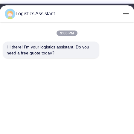
Logistics Assistant
9:06 PM
Kies ons en je zult ons nooit vergeten
Hi there! I'm your logistics assistant. Do you 
need a free quote today?
Snelle links
Neem contact met ons op
Thuis
E-mail:
logisticte@maoyt.com
Diensten
Telefoon:
0086-400 112 6656-11
Over Ons
Volg ons.
Nieuws
Gevallen