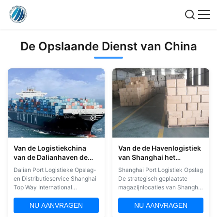
De Opslaande Dienst van China
Van de Logistiekchina
Van de de Havenlogistiek
van de Dalianhaven de
van Shanghai het
Opslag van de het
Opslaande Vervoer die
Dalian Port Logistieke Opslag-
Shanghai Port Logistiek Opslag
Pakhuisdienst en de
FOB/EXW/CIF opslaan
en Distributieservice Shanghai
De strategisch geplaatste
Distributiedienst
Top Way International
magazijnlocaties van Shanghai
Transport team van
Meiyi in Shanghai en de
Operations- en
Verenigde Staten zullen uw
NU AANVRAGEN
NU AANVRAGEN
Oplossingsexperts zorgen voor
steeds veranderende