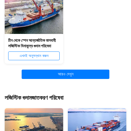
চীন থেকে স্পেন আন্তর্জাতিক মালবাহী
লজিস্টিক বিনামূল্যে গুদাম পরিষেবা
এখনই অনুসন্ধান করুন
আরও দেখুন
লজিস্টিক গুদামজাতকরণ পরিষেবা