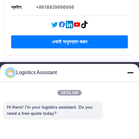
স্কাইপ:
+8618929996666
এখনই অনুসন্ধান করুন
Logistics Assistant
10:51 AM
আমাদের বেছে নাও এবং তুমি আমাদের কখনো ভুলবে না
Hi there! I'm your logistics assistant. Do you 
need a free quote today?
দ্রুত লিঙ্ক
আমাদের সাথে যোগাযোগ করুন
বাড়ি
ইমেইল:
logisticte@maoyt.com