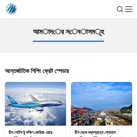
আ
ম
া
দ
ে
র
স
ে
ব
া
স
ম
ূ
হ
আন্তর্জাতিক শিপিং ফ্রেট স্পেডার
চীন পোর্টস টু দক্ষিণ কোরিয়া এয়ার
চীন থেকে মধ্যপ্রাচ্যে গ্লোবাল