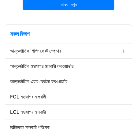
আরও দেখুন
সকল বিভাগ
আন্তর্জাতিক শিপিং ফ্রেট স্পেডার
ফরোয়ার্ড রপ্তানি আমদানি
আন্তর্জাতিক মহাসাগর মালবাহী ফরওয়ার্ডার
ডোর টু ডোর ফরওয়ার্ডার
চীন গুদামজাতকরণ পরিষেবা
আন্তর্জাতিক এয়ার ফ্রেইট ফরওয়ার্ডার
FCL মহাসাগর মালবাহী
LCL মহাসাগর মালবাহী
মাল্টিমডাল মালবাহী পরিষেবা