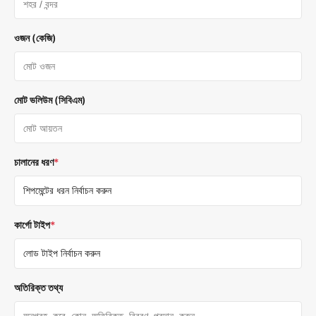
ওজন (কেজি)
মোট ভলিউম (সিবিএম)
চালানের ধরণ
*
কার্গো টাইপ
*
অতিরিক্ত তথ্য