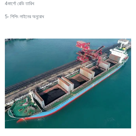
4কার্গো রেডি তারিখ
5- শিপিং লাইনের অনুরোধ