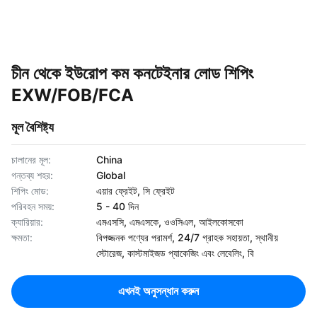
চীন থেকে ইউরোপ কম কনটেইনার লোড শিপিং
EXW/FOB/FCA
মূল বৈশিষ্ট্য
চালানের মূল:
China
গন্তব্য শহর:
Global
শিপিং মোড:
এয়ার ফ্রেইট, সি ফ্রেইট
পরিবহন সময়:
5 - 40 দিন
ক্যারিয়ার:
এমএসসি, এমএসকে, ওওসিএল, আইলকোসকো
ক্ষমতা:
বিপজ্জনক পণ্যের পরামর্শ, 24/7 গ্রাহক সহায়তা, স্থানীয়
স্টোরেজ, কাস্টমাইজড প্যাকেজিং এবং লেবেলিং, বি
এখনই অনুসন্ধান করুন