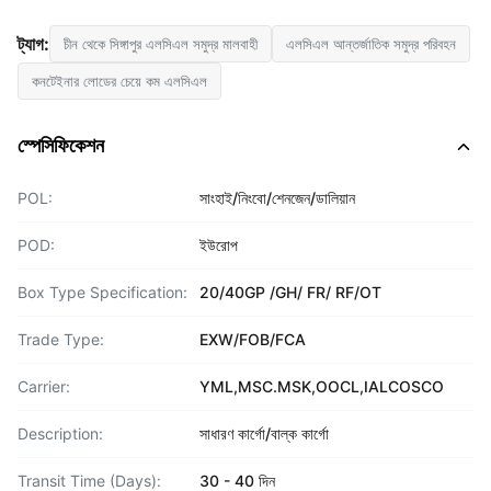
ট্যাগ:
চীন থেকে সিঙ্গাপুর এলসিএল সমুদ্র মালবাহী
এলসিএল আন্তর্জাতিক সমুদ্র পরিবহন
কনটেইনার লোডের চেয়ে কম এলসিএল
স্পেসিফিকেশন
POL:
সাংহাই/নিংবো/শেনজেন/ডালিয়ান
POD:
ইউরোপ
Box Type Specification:
20/40GP /GH/ FR/ RF/OT
Trade Type:
EXW/FOB/FCA
Carrier:
YML,MSC.MSK,OOCL,IALCOSCO
Description:
সাধারণ কার্গো/বাল্ক কার্গো
Transit Time (Days):
30 - 40 দিন