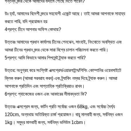
গন্তব্য বন্দর থেকে আমাদের গুদামে পৌঁছে দিতে পারেন?
উঃ হ্যাঁ, আমাদের বিদেশী বন্দরে সহযোগী এজেন্ট আছে। তাই আমরা আপনাকে সাহায্য
করতে পারি, যদি প্রয়োজন হয়
4প্রশ্ন: চীনে আপনার অফিস কোথায়?
উত্তরঃ আমাদের প্রধান কার্যালয় চীনের শেনঝেন, সাংহাই, নিংবোতে অবস্থিত এবং
আমরা চীনের প্রধান বন্দর থেকে সারা বিশ্বে চালান পরিচালনা করতে পারি।
5প্রশ্ন: আমি কিভাবে আমার শিপমেন্ট ট্র্যাক করতে পারি?
উত্তর: অনুগ্রহ করে সংশ্লিষ্ট এক্সপ্রেস/এয়ারলাইন্স/শিপিং কোম্পানির ওয়েবসাইটে
ক্লিক করুন (আমরা সরবরাহ করব) এবং ট্র্যাকিং নম্বর দিয়ে ট্র্যাক করুন। আমরা
আপনাকে প্রতিদিন এবং সাপ্তাহিক প্রতিক্রিয়াও রাখব।
6প্রশ্ন: প্যাকেজের ওজন এবং আকারের সীমাবদ্ধতা কি?
উত্তরঃ এক্সপ্রেস জন্য, কার্টন প্রতি সর্বোচ্চ ওজন 68kg, এবং সর্বোচ্চ দৈর্ঘ্য
120cm, অন্যথায় অতিরিক্ত চার্জ প্রয়োজন। বায়ু মালবাহী জন্য, সর্বনিম্ন ওজন
1kg। সমুদ্র মালবাহী জন্য, সর্বনিম্ন ভলিউম 1cbm।