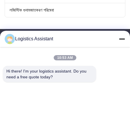
লজিস্টিক গুদামজাতকরণ পরিষেবা
Logistics Assistant
10:53 AM
আমাদের বেছে নাও এবং তুমি আমাদের কখনো ভুলবে না
Hi there! I'm your logistics assistant. Do you 
need a free quote today?
দ্রুত লিঙ্ক
আমাদের সাথে যোগাযোগ করুন
বাড়ি
ইমেইল:
logisticte@maoyt.com
পরিষেবাদি
টেলি:
0086-400 112 6656-11
আমাদের সম্পর্কে
আমাদের অনুসরণ করো
খবর