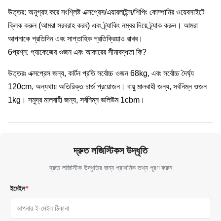
উত্তর: অনুগ্রহ করে সংশ্লিষ্ট এক্সপ্রেস/এয়ারলাইন্স/শিপিং কোম্পানির ওয়েবসাইটে
ক্লিক করুন (আমরা সরবরাহ করব) এবং ট্র্যাকিং নম্বর দিয়ে ট্র্যাক করুন। আমরা
আপনাকে প্রতিদিন এবং সাপ্তাহিক প্রতিক্রিয়াও রাখব।
6প্রশ্ন: প্যাকেজের ওজন এবং আকারের সীমাবদ্ধতা কি?
উত্তরঃ এক্সপ্রেস জন্য, কার্টন প্রতি সর্বোচ্চ ওজন 68kg, এবং সর্বোচ্চ দৈর্ঘ্য
120cm, অন্যথায় অতিরিক্ত চার্জ প্রয়োজন। বায়ু মালবাহী জন্য, সর্বনিম্ন ওজন
1kg। সমুদ্র মালবাহী জন্য, সর্বনিম্ন ভলিউম 1cbm।
দ্রুত লজিস্টিকস উদ্ধৃতি
দ্রুত লজিস্টিক উদ্ধৃতির জন্য প্রাথমিক তথ্য পূরণ করুন
ইমেইল
*