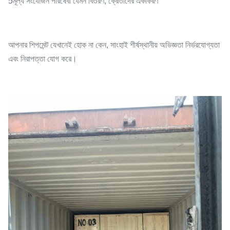
5মূল্য সংযোজন পরিষেবা যেমন বিতরণ, ক্রেতাদের একীকরণ
আপনার শিপমেন্ট যেখানেই হোক না কেন, সাংহাই শীর্ষস্থানীয় অভিজ্ঞতা নির্ভরযোগ্যতা
এবং নিরাপত্তা যোগ করে।