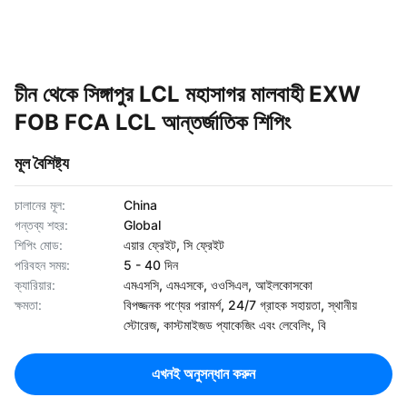
চীন থেকে সিঙ্গাপুর LCL মহাসাগর মালবাহী EXW
FOB FCA LCL আন্তর্জাতিক শিপিং
মূল বৈশিষ্ট্য
চালানের মূল:
China
গন্তব্য শহর:
Global
শিপিং মোড:
এয়ার ফ্রেইট, সি ফ্রেইট
পরিবহন সময়:
5 - 40 দিন
ক্যারিয়ার:
এমএসসি, এমএসকে, ওওসিএল, আইলকোসকো
ক্ষমতা:
বিপজ্জনক পণ্যের পরামর্শ, 24/7 গ্রাহক সহায়তা, স্থানীয়
স্টোরেজ, কাস্টমাইজড প্যাকেজিং এবং লেবেলিং, বি
এখনই অনুসন্ধান করুন