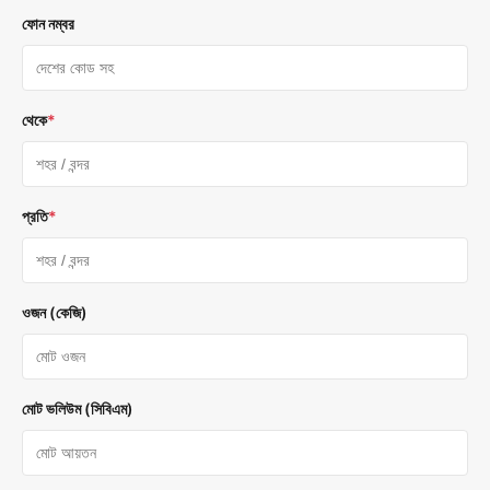
ফোন নম্বর
থেকে
*
প্রতি
*
ওজন (কেজি)
মোট ভলিউম (সিবিএম)