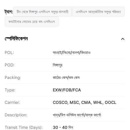
ট্যাগ:
চীন থেকে সিঙ্গাপুর এলসিএল সমুদ্র মালবাহী
এলসিএল আন্তর্জাতিক সমুদ্র পরিবহন
কনটেইনার লোডের চেয়ে কম এলসিএল
স্পেসিফিকেশন
POL:
সাংহাই/নিংবো/নানশা/কিংডাও
POD:
সিঙ্গাপুর
Packing:
কাঠের কেস/কম কেস
Type:
EXW/FOB/FCA
Carrrier:
COSCO, MSC, CMA, WHL, OOCL
Description:
খাদ্য/বিগ ভলিউম কার্গো/বাল্ক কার্গো
Transit Time (Days):
30 - 40 দিন