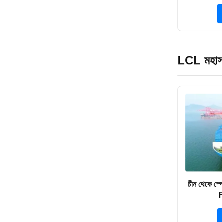
LCL মহাসা
চীন থেকে স্
F