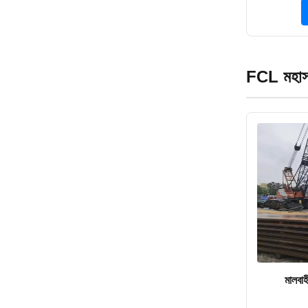
FCL মহাসা
মালবা