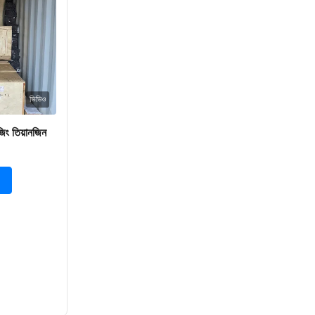
ভিডিও
িং তিয়ানজিন