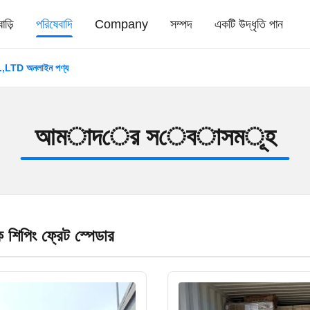
বাড়ি
পরিষেবাদি
Company
সম্পদ
একটি উদ্ধৃতি পান
D অনলাইন পণ্য
আ
ম
া
দ
ে
র
স
ে
ব
া
স
ম
ূ
হ
ক শিপিং ফ্রেট স্পেডার