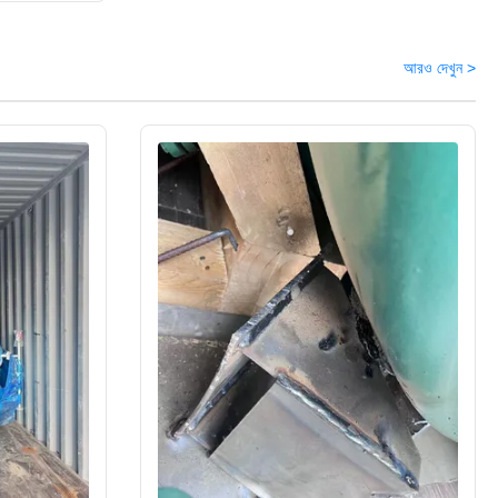
আরও দেখুন >