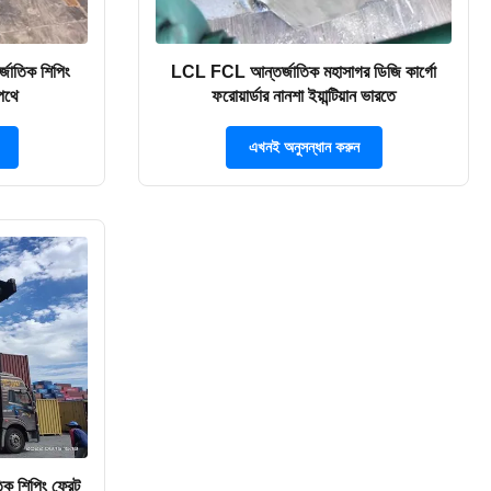
্জাতিক শিপিং
LCL FCL আন্তর্জাতিক মহাসাগর ডিজি কার্গো
রপথে
ফরোয়ার্ডার নানশা ইয়ান্টিয়ান ভারতে
এখনই অনুসন্ধান করুন
ক শিপিং ফ্রেট