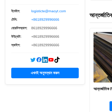
ইমেইল:
logisticte@maoyt.com
আন্তর্জাতি
টেলি:
+8618929996666
হোয়াটসঅ্যাপ:
8618929996666
উইচ্যাট:
+8618929996666
স্কাইপ:
+8618929996666
এখনই অনুসন্ধান করুন
আন্তর্জাতিক 