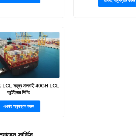
এখনই অনুসন্ধান করুন
K LCL সমুদ্র মালবাহী 40GH LCL
কন্টেইনার শিপিং
এখনই অনুসন্ধান করুন
য়ারেন্স সার্ভিস