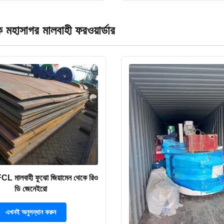
ক মহাসাগর মালবাহী ফরওয়ার্ডার
FCL মালবাহী ফুঝো জিয়ামেন থেকে রিও
ডি জেনেইরো
এখনই অনুসন্ধান করুন