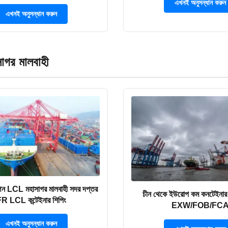
এখনই অনুসন্ধান করুন
এখনই অনুসন্ধান করুন
গর মালবাহী
পেন LCL মহাসাগর মালবাহী সদর দপ্তর
চীন থেকে ইউরোপ কম কনটেইনার
R LCL কন্টেইনার শিপিং
EXW/FOB/FC
এখনই অনুসন্ধান করুন