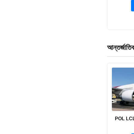
আন্তর্জাতিক
POL LCL আন