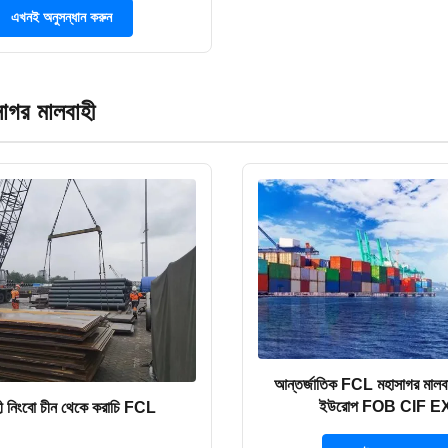
এখনই অনুসন্ধান করুন
গর মালবাহী
আন্তর্জাতিক FCL মহাসাগর মালবা
ইউরোপ FOB CIF 
হী নিংবো চীন থেকে করাচি FCL