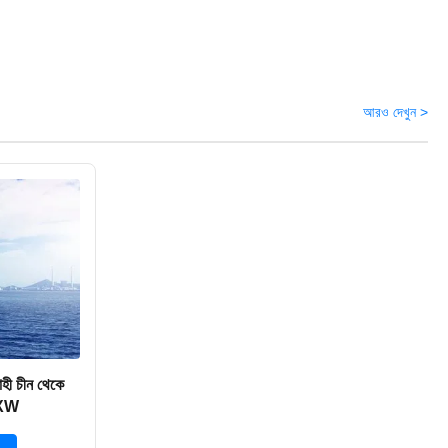
আরও দেখুন >
হী চীন থেকে
EXW