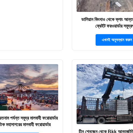
ডালিয়ান কিংদাও থেকে ক্লাং আন্তর
ফ্রেইট ফরওয়ার্ডার সমুদ্
এখনই অনুসন্ধান করুন
তনাম পর্যন্ত সমুদ্র মালবাহী ফরোয়ার্ডার
তিক মহাসাগরের মালবাহী ফরোয়ার্ডার
চীন শেনজেন থেকে Bkk আন্তর্জাতি