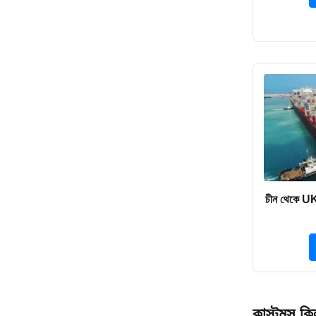
চীন থেকে U
কাস্টমস ক্লি