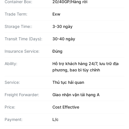
Container Box:
20/40GP/Hàng rời
Trade Term:
Exw
Storage Time::
3-30 ngày
Transit Time (Days):
30-40 ngày
Insurance Service:
Đúng
Ability:
Hỗ trợ khách hàng 24/7, lưu trữ địa
phương, bao bì tùy chỉnh
Service:
Thủ tục hải quan
Freight Forwarder:
Giao nhận vận tải hạng A
Price:
Cost Effective
Payment:
L/c