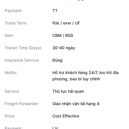
Payment:
TT
Trade Term:
Fob / exw / cif
Item:
CBM / KGS
Transit Time (Days):
30-40 ngày
Insurance Service:
Đúng
Ability:
Hỗ trợ khách hàng 24/7, lưu trữ địa
phương, bao bì tùy chỉnh
Service:
Thủ tục hải quan
Freight Forwarder:
Giao nhận vận tải hạng A
Price:
Cost Effective
Payment:
L/c