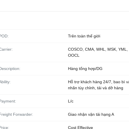
POD:
Trên toàn thế giới
Carrier:
COSCO, CMA, WHL, MSK, YML,
OOCL
Description:
Hàng tổng hợp/DG
Ability:
Hỗ trợ khách hàng 24/7, bao bì v
nhãn tùy chỉnh, tải và dỡ hàng
Payment:
L/c
Freight Forwarder:
Giao nhận vận tải hạng A
Price:
Cost Effective