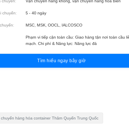
 chuyển:
Vận chuyển hàng không, vận chuyển hàng hóa biển
i chuyển:
5 - 40 ngày
chuyển:
MSC, MSK, OOCL, IALCOSCO
Phạm vi tiếp cận toàn cầu: Giao hàng tận nơi toàn cầu li
mạch. Chi phí & Năng lực: Năng lực đả
T
ì
m
h
i
ể
u
n
g
a
y
b
â
y
g
i
ờ
 chuyển hàng hóa container Thâm Quyến Trung Quốc