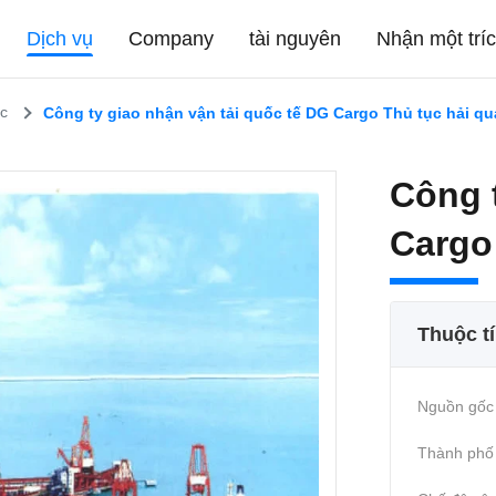
Dịch vụ
Company
tài nguyên
Nhận một trí
c
Công ty giao nhận vận tải quốc tế DG Cargo Thủ tục hải q
Công 
Cargo
Thuộc t
Nguồn gốc 
Thành phố 