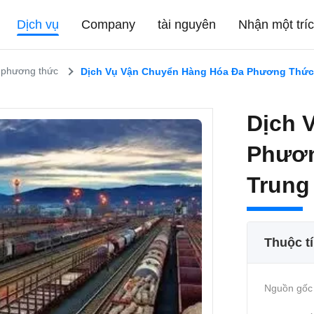
Dịch vụ
Company
tài nguyên
Nhận một trí
 phương thức
Dịch Vụ Vận Chuyển Hàng Hóa Đa Phương Thức
Dịch 
Phươn
Trung
Thuộc t
Nguồn gốc 