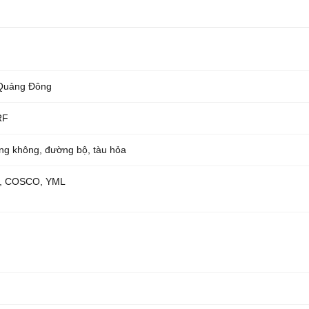
Quảng Đông
RF
ng không, đường bộ, tàu hỏa
L, COSCO, YML