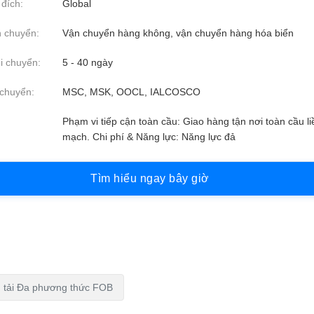
đích:
Global
 chuyển:
Vận chuyển hàng không, vận chuyển hàng hóa biển
i chuyển:
5 - 40 ngày
chuyển:
MSC, MSK, OOCL, IALCOSCO
Phạm vi tiếp cận toàn cầu: Giao hàng tận nơi toàn cầu li
mạch. Chi phí & Năng lực: Năng lực đả
T
ì
m
h
i
ể
u
n
g
a
y
b
â
y
g
i
ờ
n tải Đa phương thức FOB