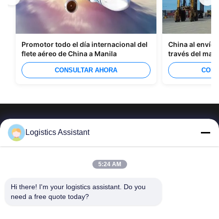
Promotor todo el día internacional del
China al envío 
flete aéreo de China a Manila
través del mar
CONSULTAR AHORA
CONS
Logistics Assistant
Elíjanos y nunca nos olvidarán
5:24 AM
Hi there! I'm your logistics assistant. Do you 
Enlaces
Contáctenos
need a free quote today?
rápidos
Correo electrónico: