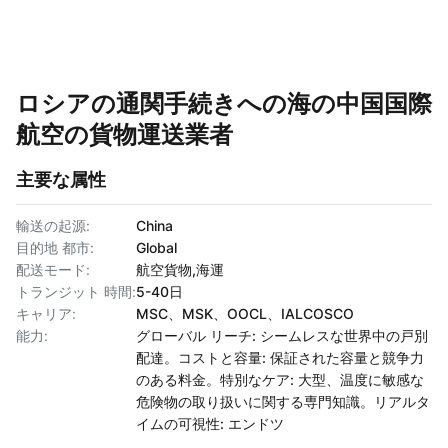
ロシアの通関手続きへの海の中国国際
航空の貨物運送業者
主要な属性
輸送の起源:
China
目的地 都市:
Global
配送モード:
航空貨物,海運
トランジット 時間:
5-40日
キャリア:
MSC、MSK、OOCL、IALCOSCO
能力:
グローバル リーチ: シームレスな世界中の戸別
配達。コストと容量: 保証された容量と競争力
のある料金。特別なケア: 大型、温度に敏感な
危険物の取り扱いに関する専門知識。リアルタ
イムの可視性: エンドツ