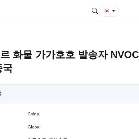
르 화물 가가호호 발송자 NVO
중국
성
China
Global