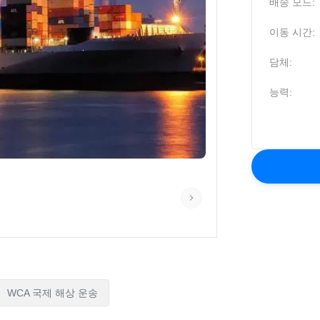
배송 모드:
이동 시간:
담체:
능력:
WCA 국제 해상 운송