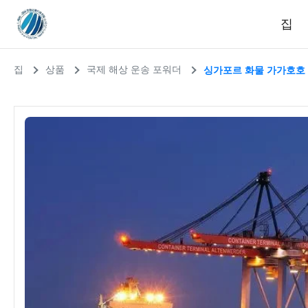
집
집
상품
국제 해상 운송 포워더
싱가포르 화물 가가호호 