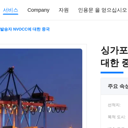
서비스
Company
자원
인용문 을 얻으십시오
발송자 NVOCC에 대한 중국
싱가포
대한 
주요 속
선적지:
목적 도시: