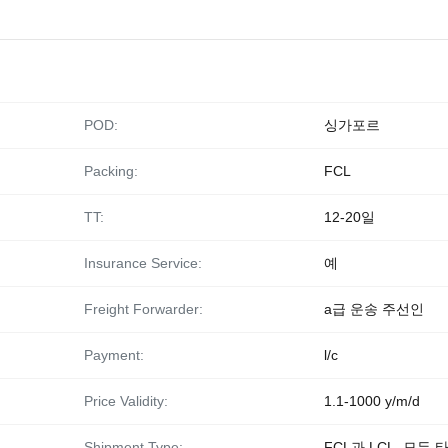
POD:
싱가포르
Packing:
FCL
TT:
12-20일
Insurance Service:
예
Freight Forwarder:
a급 운송 주선인
Payment:
l/c
Price Validity:
1.1-1000 y/m/d
Shipment Type:
FCL과 LCL, 모든 