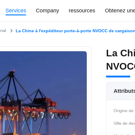
Services
Company
ressources
Obtenez une 
onal
La Chine à l'expéditeur porte-à-porte NVOCC de cargaiso
La Chi
NVOCC
Attribut
Origine de 
Ville de des