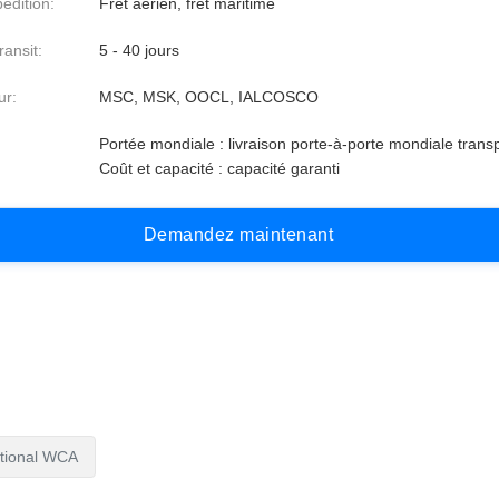
édition:
Fret aérien, fret maritime
ansit:
5 - 40 jours
ur:
MSC, MSK, OOCL, IALCOSCO
Portée mondiale : livraison porte-à-porte mondiale trans
Coût et capacité : capacité garanti
D
e
m
a
n
d
e
z
m
a
i
n
t
e
n
a
n
t
ational WCA