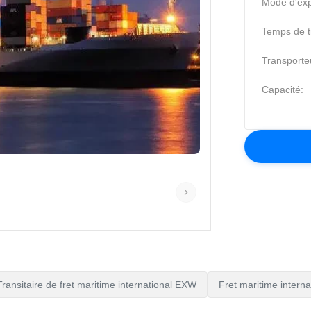
Mode d'exp
Temps de tr
Transporte
Capacité:
Transitaire de fret maritime international EXW
Fret maritime intern