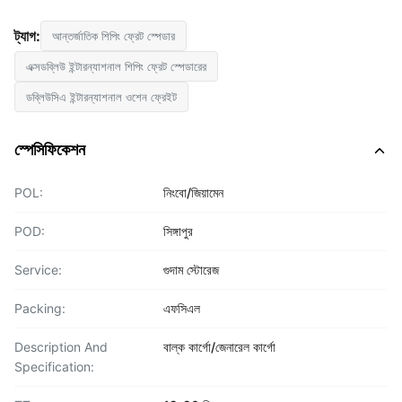
ট্যাগ:
আন্তর্জাতিক শিপিং ফ্রেট স্পেডার
এক্সডব্লিউ ইন্টারন্যাশনাল শিপিং ফ্রেট স্পেডারের
ডব্লিউসিএ ইন্টারন্যাশনাল ওশেন ফ্রেইট
স্পেসিফিকেশন
POL:
নিংবো/জিয়ামেন
POD:
সিঙ্গাপুর
Service:
গুদাম স্টোরেজ
Packing:
এফসিএল
Description And
বাল্ক কার্গো/জেনারেল কার্গো
Specification: