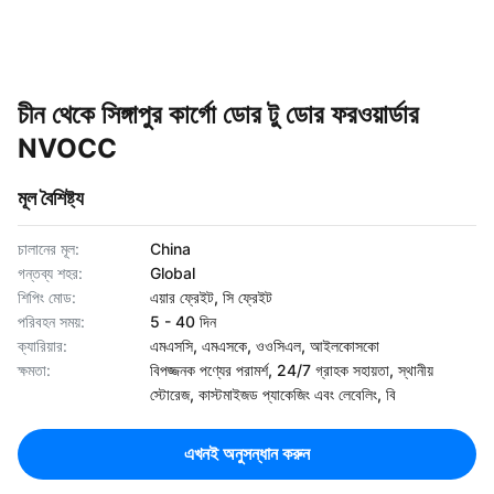
চীন থেকে সিঙ্গাপুর কার্গো ডোর টু ডোর ফরওয়ার্ডার
NVOCC
মূল বৈশিষ্ট্য
চালানের মূল:
China
গন্তব্য শহর:
Global
শিপিং মোড:
এয়ার ফ্রেইট, সি ফ্রেইট
পরিবহন সময়:
5 - 40 দিন
ক্যারিয়ার:
এমএসসি, এমএসকে, ওওসিএল, আইলকোসকো
ক্ষমতা:
বিপজ্জনক পণ্যের পরামর্শ, 24/7 গ্রাহক সহায়তা, স্থানীয়
স্টোরেজ, কাস্টমাইজড প্যাকেজিং এবং লেবেলিং, বি
এখনই অনুসন্ধান করুন